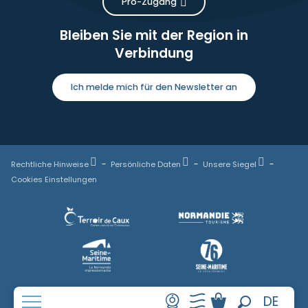
Pro-Zugang
Bleiben Sie mit der Region in
Verbindung
Ich melde mich für den Newsletter an
Rechtliche Hinweise
Persönliche Daten
Unsere Siegel
Cookies Einstellungen
FR
DE