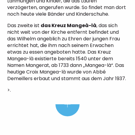
Lähmungen und Kinder, die das Laufen
verzögerten, angerufen wurde. So findet man dort
noch heute viele Bänder und Kinderschuhe.
Das zweite ist
das Kreuz Mangeà-là
, das sich
nicht weit von der Kirche entfernt befindet und
Wussten Sie schon?
das Wilhelm angeblich zu Ehren der jungen Frau
errichtet hat, die ihm nach seinem Erwachen
etwas zu essen angeboten hatte. Das Kreuz
Mangea-là existierte bereits 1540 unter dem
Namen Mangerat, ab 1733 dann „Mangea-là“. Das
heutige Croix Mangea-là wurde von Abbé
Demeillers erbaut und stammt aus dem Jahr 1937.
>.