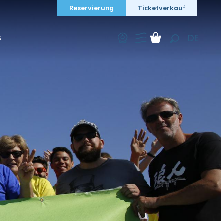
Reservierung
Ticketverkauf
DE
S
Suche
FR
EN