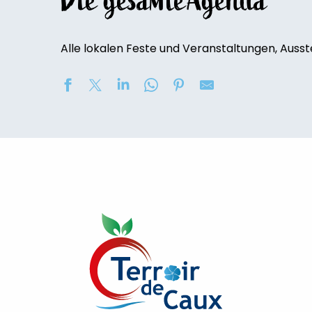
Die gesamte’Agenda
Alle lokalen Feste und Veranstaltungen, Ausst
Concert au Château de Bosmelet : "L'opéra viennois"
UCA'Luneray - Grande Braderie des Commerçants / Vi
Exposition de peinture : Elisabeth Haloo Joye et Franç
Vide-maison
[Visite commentée]
Exposition de peinture - Karine Duriez
[Exposition] Peinture comme photo, photo comme pe
Exposition : Bénédicte, Cédric & René Vardon
Stage de natation 2026
Visite guidée du château de Bosmelet
Exposition : au jardin potager