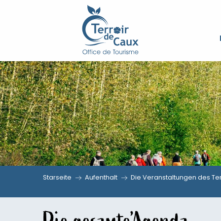
Aller
au
contenu
principal
Starseite
Aufenthalt
Die Veranstaltungen des Ter