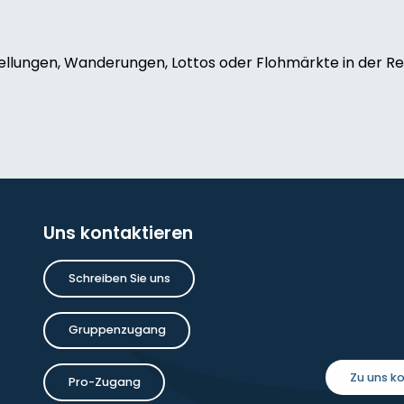
ellungen, Wanderungen, Lottos oder Flohmärkte in der Reg
de-grenier
oise Dauchot
Uns kontaktieren
Schreiben Sie uns
inture
Gruppenzugang
Zu uns 
Pro-Zugang