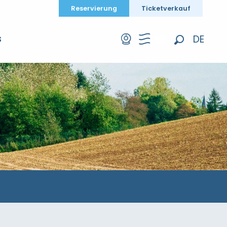
Reservierung
Ticketverkauf
DE
S
Suche
FR
EN