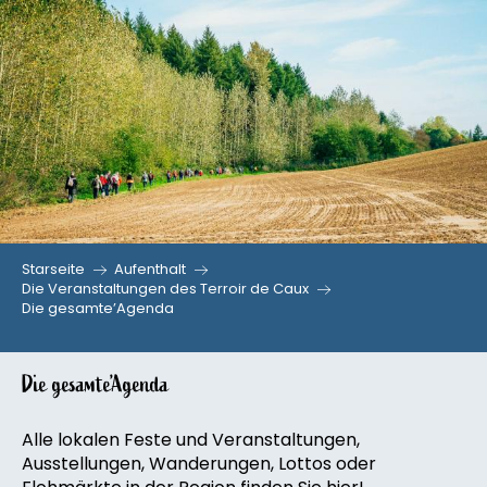
Aller
au
contenu
principal
Starseite
Aufenthalt
Die Veranstaltungen des Terroir de Caux
Die gesamte’Agenda
Die gesamte’Agenda
Alle lokalen Feste und Veranstaltungen,
Ausstellungen, Wanderungen, Lottos oder